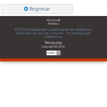
Regresar
REVSYS ®
Athletics
FECOA (Federación Costarricense de Atletismo)
Estadio Nacional, San José - Costa Rica - Tel. (506) 2549-0950
info@fecoa.org
fecoa.org
Copyright © 2026