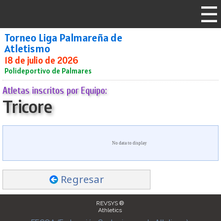
Torneo Liga Palmareña de
Atletismo
18 de julio de 2026
Polideportivo de Palmares
Atletas inscritos por Equipo:
Tricore
No data to display
Regresar
REVSYS ®
Athletics