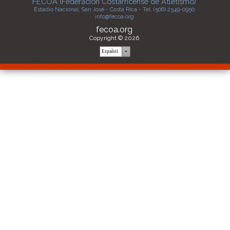
FECOA (Federación Costarricense de Atletismo)
Estadio Nacional, San José - Costa Rica - Tel. (506) 2549-0950
info@fecoa.org
fecoa.org
Copyright © 2026