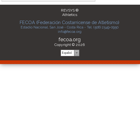
REVSYS ®
Athletics
FECOA (Federación Costarricense de Atletismo)
Estadio Nacional, San José - Costa Rica - Tel. (506) 2549-0950
info@fecoa.org
fecoa.org
Copyright © 2026