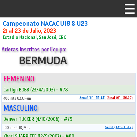
Campeonato NACAC U18 & U23
21 al 23 de Julio, 2023
Estadio Nacional, San José, CRC
Atletas inscritos por Equipo:
BERMUDA
FEMENINO
Caitlyn BOBB (23/4/2003) - #78
400 mts U23, Fem
Semif (6° - 55.15)
Final (6° - 56.00)
MASCULINO
Denver TUCKER (4/10/2006) - #79
100 mts U18, Mas
Semif (13° - 11.17)
Khari SHARRIEFF (12/9/2007) - #80