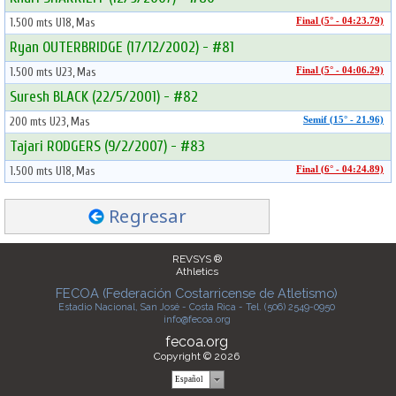
1.500 mts U18, Mas
Final (5° - 04:23.79)
Ryan OUTERBRIDGE (17/12/2002) - #81
1.500 mts U23, Mas
Final (5° - 04:06.29)
Suresh BLACK (22/5/2001) - #82
200 mts U23, Mas
Semif (15° - 21.96)
Tajari RODGERS (9/2/2007) - #83
1.500 mts U18, Mas
Final (6° - 04:24.89)
Regresar
REVSYS ®
Athletics
FECOA (Federación Costarricense de Atletismo)
Estadio Nacional, San José - Costa Rica - Tel. (506) 2549-0950
info@fecoa.org
fecoa.org
Copyright © 2026